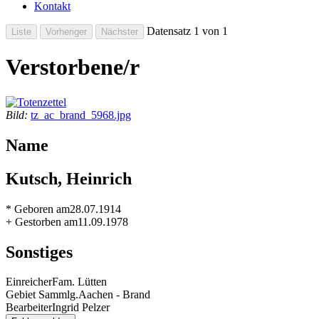
Kontakt
Datensatz 1 von 1
Verstorbene/r
Bild:
tz_ac_brand_5968.jpg
Name
Kutsch, Heinrich
* Geboren am
28.07.1914
+ Gestorben am
11.09.1978
Sonstiges
Einreicher
Fam. Lütten
Gebiet Sammlg.
Aachen - Brand
Bearbeiter
Ingrid Pelzer