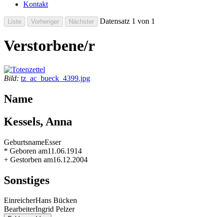
Kontakt
Datensatz 1 von 1
Verstorbene/r
Bild:
tz_ac_bueck_4399.jpg
Name
Kessels, Anna
Geburtsname
Esser
* Geboren am
11.06.1914
+ Gestorben am
16.12.2004
Sonstiges
Einreicher
Hans Bücken
Bearbeiter
Ingrid Pelzer