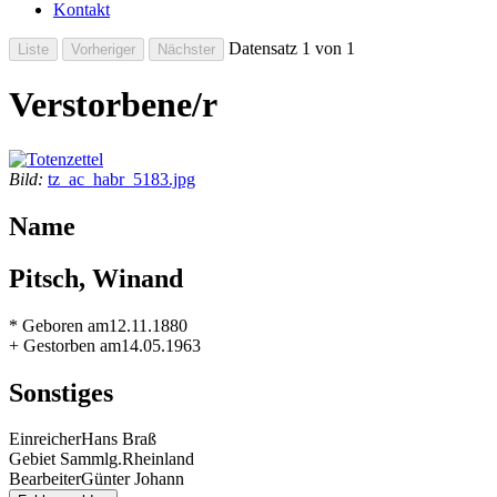
Kontakt
Datensatz 1 von 1
Verstorbene/r
Bild:
tz_ac_habr_5183.jpg
Name
Pitsch, Winand
* Geboren am
12.11.1880
+ Gestorben am
14.05.1963
Sonstiges
Einreicher
Hans Braß
Gebiet Sammlg.
Rheinland
Bearbeiter
Günter Johann