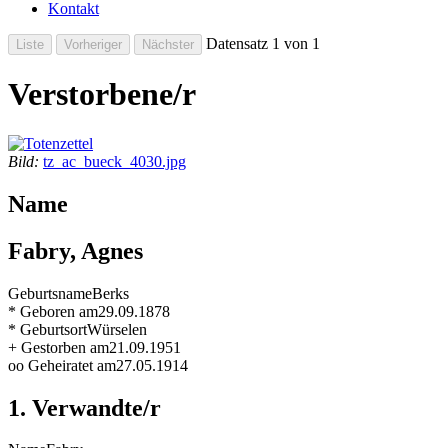
Kontakt
Datensatz 1 von 1
Verstorbene/r
Bild:
tz_ac_bueck_4030.jpg
Name
Fabry, Agnes
Geburtsname
Berks
* Geboren am
29.09.1878
* Geburtsort
Würselen
+ Gestorben am
21.09.1951
oo Geheiratet am
27.05.1914
1. Verwandte/r