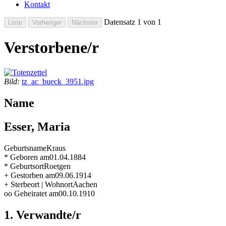
Kontakt
Datensatz 1 von 1
Verstorbene/r
Bild:
tz_ac_bueck_3951.jpg
Name
Esser, Maria
Geburtsname
Kraus
* Geboren am
01.04.1884
* Geburtsort
Roetgen
+ Gestorben am
09.06.1914
+ Sterbeort | Wohnort
Aachen
oo Geheiratet am
00.10.1910
1. Verwandte/r