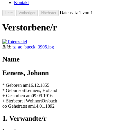
Kontakt
Datensatz 1 von 1
Verstorbene/r
Bild:
tz_ac_bueck_3905.jpg
Name
Eenens, Johann
* Geboren am
16.12.1855
* Geburtsort
Lemiers, Holland
+ Gestorben am
09.09.1916
+ Sterbeort | Wohnort
Orsbach
oo Geheiratet am
14.01.1892
1. Verwandte/r