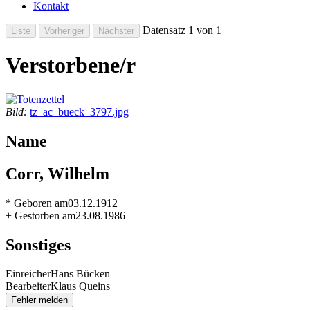
Kontakt
Datensatz 1 von 1
Verstorbene/r
Bild:
tz_ac_bueck_3797.jpg
Name
Corr, Wilhelm
* Geboren am
03.12.1912
+ Gestorben am
23.08.1986
Sonstiges
Einreicher
Hans Bücken
Bearbeiter
Klaus Queins