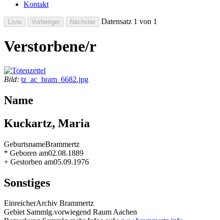
Kontakt
Datensatz 1 von 1
Verstorbene/r
Bild:
tz_ac_bram_6682.jpg
Name
Kuckartz, Maria
Geburtsname
Brammertz
* Geboren am
02.08.1889
+ Gestorben am
05.09.1976
Sonstiges
Einreicher
Archiv Brammertz
Gebiet Sammlg.
vorwiegend Raum Aachen